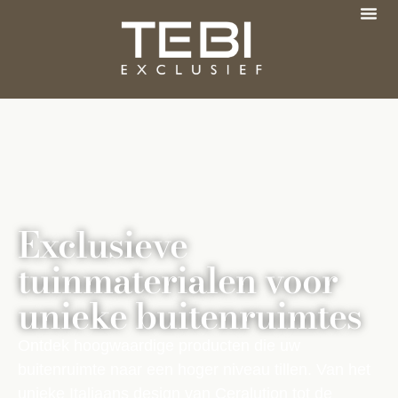
Exclusieve
tuinmaterialen voor
unieke buitenruimtes
Ontdek hoogwaardige producten die uw
buitenruimte naar een hoger niveau tillen. Van het
unieke Italiaans design van Ceralution tot de