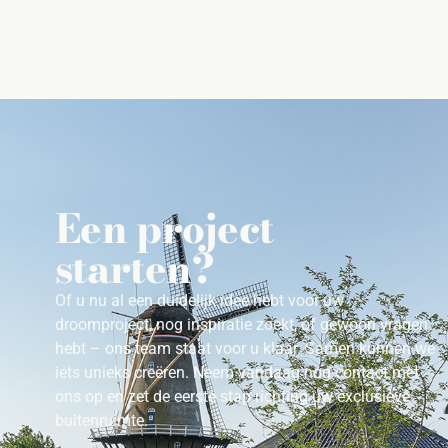
Een project
starten?
Of u nu al een duidelijk idee hebt voor uw
droomproject, nog inspiratie zoekt, of gewoon vragen
hebt – ons team staat voor u klaar. Samen kunnen we
iets unieks creëren. Neem vandaag nog contact met
ons op en zet de eerste stap richting uw exclusieve
buitenruimte.